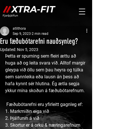
atlithora
Sep 9, 2023
2 min read
Eru fæðubótarefni nauðsynleg?
Updated:
Nov 5, 2023
Þetta er spurning sem fleiri ættu að 
huga að og leita svara við. Alltof margir 
gleypa við öllu sem þau heyra og túlka 
sem sannleika eða lausn án þess að 
hafa kynnt sér hlutina. Ég ætla segja 
ykkur mína skoðun á fæðubótarefnum.
 Fæðubótarefni eru yfirleitt gagnleg ef:
1. Markmiðin eiga við
2. Þjálfunin á við
3. Skortur er á orku & næringarefnum