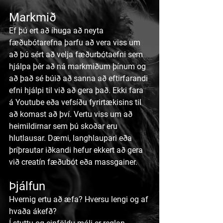
Markmið
Ef þú ert að íhuga að neyta 
fæðubótarefna þarfu að vera viss um 
að þú sért að velja fæðurbótaefni sem 
hjálpa þér að ná markmiðum þínum og 
að það sé búið að sanna að eftirfarandi 
efni hjálpi til við að gera það. Ekki fara 
á Youtube eða vefsíðu fyrirtækisins til 
að komast að því. Vertu viss um að 
heimildirnar sem þú skoðar eru 
hlutlausar. Dæmi, langhlaupari eða 
þríþrautar iðkandi hefur ekkert að gera 
við creatín fæðubót eða massgainer.
Þjálfun
Hvernig ertu að æfa? Hversu lengi og af 
hvaða ákefð?