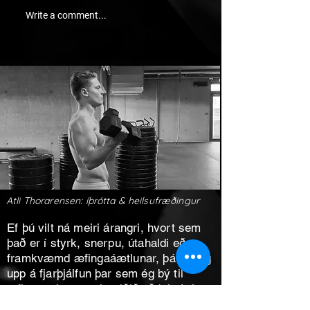
Write a comment...
Atli Thorarensen: íþrótta & heilsufræðingur
Ef þú vilt ná meiri árangri, hvort sem
það er í styrk, snerpu, útahaldi eða
framkvæmd æfingaáætlunar, þá bíð ég
upp á fjarþjálfun þar sem ég bý til
æfingaprógram sérsniðið að þér. Þú
færð einnig næringarráðleggingar,