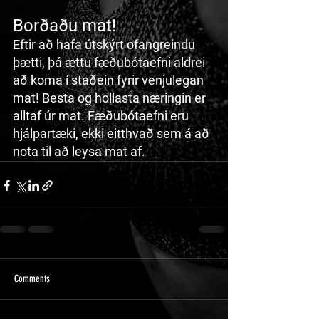
Borðaðu mat!
Eftir að hafa útskýrt ofangreindu 
þætti, þá ættu fæðubótaefni aldrei 
að koma í staðein fyrir venjulegan 
mat! Besta og hollasta næringin er 
alltaf úr mat. Fæðubótaefni eru 
hjálpartæki, ekki eitthvað sem á að 
nota til að leysa mat af.
Comments