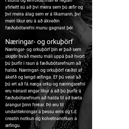
Í stuttu og einföldu máli er reglan 
yfirleitt sú að því meira sem þú æfir og 
því meira álag sem er á líkamann, því 
meiri líkur eru á að ákveðin 
fæðubótarefni munu gagnast þér. 
Næringar- og orkuþörf
Næringar- og orkuþörf þín er það sem 
skiptir hvað mestu máli uppá það hvort 
þú þurfir í raun á fæðubótarefnum að 
halda. Næringar- og orkuþörf ræðst af 
ákefð og lengd æfinga. Ef þú veist að 
þú ert að fá næga orku og næringarefni 
eru nánast engar líkur á að þú þurfir á 
fæðubótarefnum að halda til að bæta 
árangur þinn frekar. Þó eru til 
undantekningar á þessu eins og t.d. 
creatín notkun og kolvetnanotkun á 
æfingu.